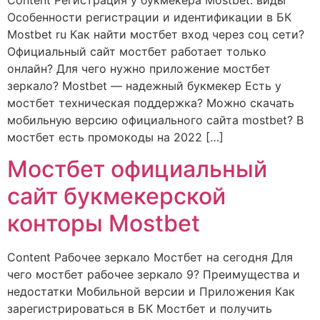
Content Регистрация у букмекера Mostbet: виды
Особенности регистрации и идентификации в БК
Mostbet ru Как найти мостбет вход через соц сети?
Официальный сайт мостбет работает только
онлайн? Для чего нужно приложение мостбет
зеркало? Mostbet — надежный букмекер Есть у
мостбет техническая поддержка? Можно скачать
мобильную версию официального сайта mostbet? В
мостбет есть промокоды на 2022 […]
Мостбет официальный
сайт букмекерской
конторы Mostbet
Content Рабочее зеркало Мостбет на сегодня Для
чего мостбет рабочее зеркало 9? Преимущества и
недостатки Мобильной версии и Приложения Как
зарегистрироваться в БК Мостбет и получить